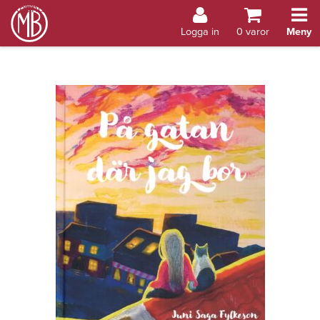
Bokhandel Åland
Logga in
0
varor
Meny