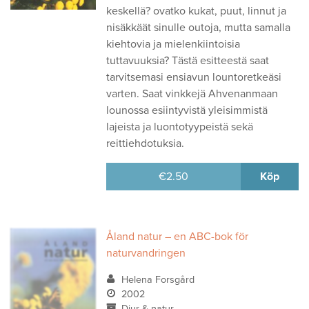
keskellä? ovatko kukat, puut, linnut ja
nisäkkäät sinulle outoja, mutta samalla
kiehtovia ja mielenkiintoisia
tuttavuuksia? Tästä esitteestä saat
tarvitsemasi ensiavun lountoretkeäsi
varten. Saat vinkkejä Ahvenanmaan
lounossa esiintyvistä yleisimmistä
lajeista ja luontotyypeistä sekä
reittiehdotuksia.
€
2.50
Köp
Åland natur – en ABC-bok för
naturvandringen
Helena Forsgård
2002
Djur & natur