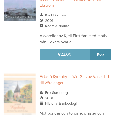
Ekström
Kjell Ekström
2001
Konst & drama
Akvareller av Kjell Ekström med motiv
från Kökars övärld.
€
22.00
Köp
Eckerö Kyrkoby – från Gustav Vasas tid
till våra dagar
Erik Sundberg
2001
Historia & arkeologi
Möt bönder och torpare, präster och