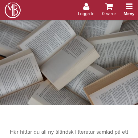
Bokhandel Åland
Logga in
0
varor
Meny
Här hittar du all ny åländsk litteratur samlad på ett