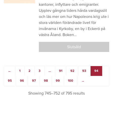
kantorer, inflyttare och emigranter.
Upplev gångna tiders hårda vardagsslit
och läs mer om hur Napoleons krig ute i
stora världen förändrade livet för
invånarna i Kyrkoby, en by i Eckerö på
västra Åland. Boken…
Slutsåld
←
1
2
3
…
91
92
93
94
95
96
97
98
99
100
→
Showing 745–752 of 795 results