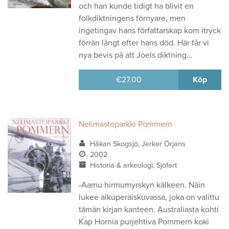
och han kunde tidigt ha blivit en
folkdiktningens förnyare, men
ingetingav hans författarskap kom itryck
förrän långt efter hans död. Här får vi
nya bevis på att Joels diktning…
€
27.00
Köp
Nelimastoparkki Pommern
Håkan Skogsjö, Jerker Örjans
2002
Historia & arkeologi, Sjöfart
-Aamu hirmumyrskyn kälkeen. Näin
lukee alkuperäiskuvassa, joka on valittu
tämän kirjan kanteen. Australiasta kohti
Kap Hornia purjehtiva Pommern koki